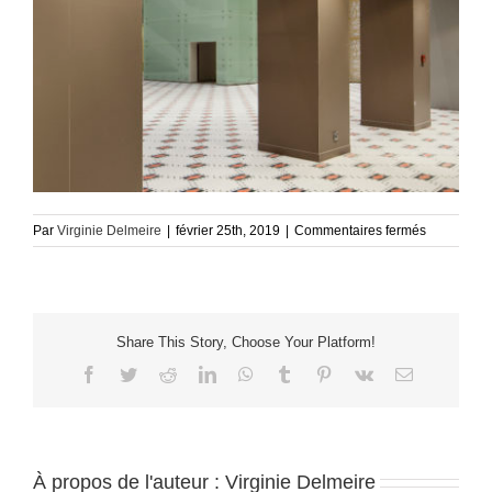
sur
Par
Virginie Delmeire
|
février 25th, 2019
|
Commentaires fermés
Budapest-
VACI_019
Share This Story, Choose Your Platform!
Facebook
Twitter
Reddit
LinkedIn
WhatsApp
Tumblr
Pinterest
Vk
Email
À propos de l'auteur :
Virginie Delmeire