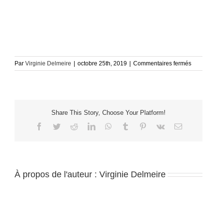
sur
Par
Virginie Delmeire
|
octobre 25th, 2019
|
Commentaires fermés
BATIGNO
010(1)
Share This Story, Choose Your Platform!
Facebook
Twitter
Reddit
LinkedIn
WhatsApp
Tumblr
Pinterest
Vk
Email
À propos de l'auteur :
Virginie Delmeire