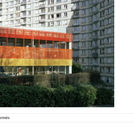
sur
fermés
Charenton_12