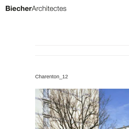
Passer
au
contenu
Charenton_12