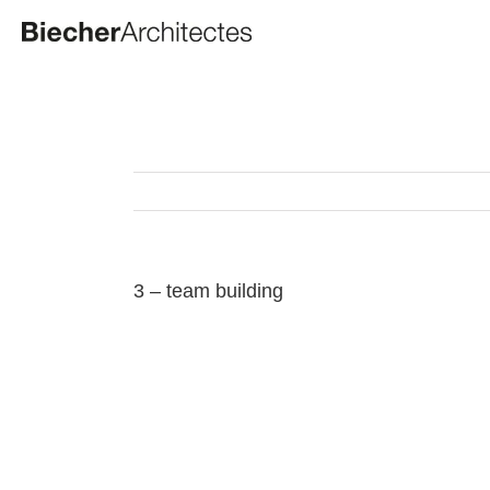
Passer
au
contenu
3 – team building