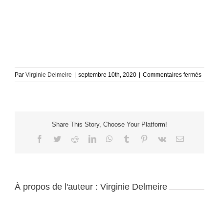
sur
Par
Virginie Delmeire
|
septembre 10th, 2020
|
Commentaires fermés
LB_Ilo
B_RD
ex
Share This Story, Choose Your Platform!
Facebook
Twitter
Reddit
LinkedIn
WhatsApp
Tumblr
Pinterest
Vk
Email
À propos de l'auteur :
Virginie Delmeire