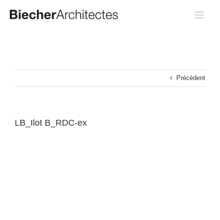
Passer
au
contenu
Précédent
LB_Ilot B_RDC-ex