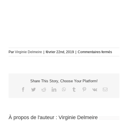
sur
Par
Virginie Delmeire
|
février 22nd, 2019
|
Commentaires fermés
Nedelec_
011
Share This Story, Choose Your Platform!
Facebook
Twitter
Reddit
LinkedIn
WhatsApp
Tumblr
Pinterest
Vk
Email
À propos de l'auteur :
Virginie Delmeire