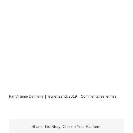
sur
Par
Virginie Delmeire
|
février 22nd, 2019
|
Commentaires fermés
Nedelec_
029
Share This Story, Choose Your Platform!