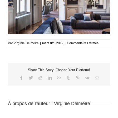
sur
Par
Virginie Delmeire
|
mars 8th, 2019
|
Commentaires fermés
SOLOGNE-
ARCHITECT
CHRISTIAN
BIECHER-
2017
Share This Story, Choose Your Platform!
Facebook
Twitter
Reddit
LinkedIn
WhatsApp
Tumblr
Pinterest
Vk
Email
À propos de l'auteur :
Virginie Delmeire