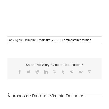
sur
Par
Virginie Delmeire
|
mars 8th, 2019
|
Commentaires fermés
SOLOGNE-
ARCHITECT
CHRISTIAN
BIECHER-
2017
Share This Story, Choose Your Platform!
Facebook
Twitter
Reddit
LinkedIn
WhatsApp
Tumblr
Pinterest
Vk
Email
À propos de l'auteur :
Virginie Delmeire