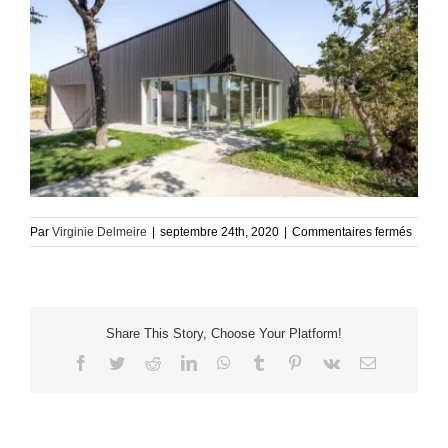
sur
Par
Virginie Delmeire
|
septembre 24th, 2020
|
Commentaires fermés
TALMO
014
Share This Story, Choose Your Platform!
Facebook
Twitter
Reddit
LinkedIn
WhatsApp
Tumblr
Pinterest
Vk
Email