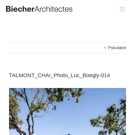
Passer
au
contenu
Précédent
TALMONT_CHAI_Photo_Luc_Boegly-014