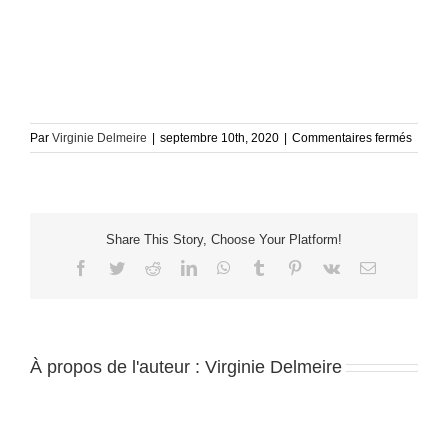
sur
Par
Virginie Delmeire
|
septembre 10th, 2020
|
Commentaires fermés
LouisB
B-
B’
(recad
Share This Story, Choose Your Platform!
Facebook
Twitter
Reddit
LinkedIn
WhatsApp
Tumblr
Pinterest
Vk
Email
À propos de l'auteur :
Virginie Delmeire