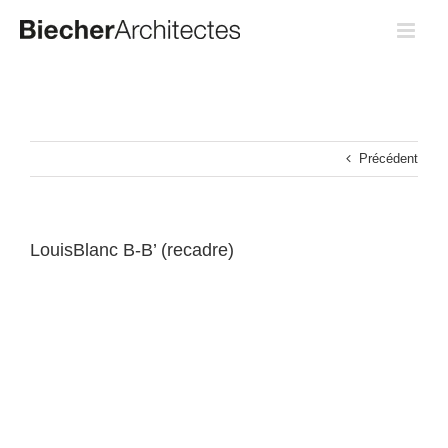
Passer
au
contenu
Précédent
LouisBlanc B-B’ (recadre)